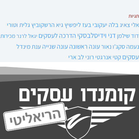
תגיות
אלי צאיג
בלה יעקובי
בעז ליפשיץ
גיא הרשקוביץ
גלית וטורי
דני וידיסלבסקי
הדרכה לעסקים
דוד שילמן
מכירות
יגאל לרנר
עונה ראשונה
עונה שנייה
נעמה סקג'ו נאור
ענת מינדל
עסקים
קטי אנרגטי
רוני לב ארי