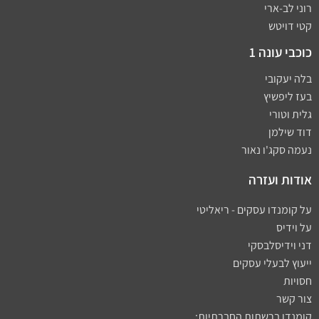
רוני לב-ארי
קטי דויטש
כוכבי עונה 1
בלה יעקובי
בעז ליפשיץ
גלית וטורי
דוד שילמן
נעמה סקג'ו נאור
אודות ועזרה
על קומנדו עסקים - ריאליטי
על וידיס
דני וידיסלבסקי
ייעוץ לבעלי עסקים
חסויות
צור קשר
קומנדו ברשתות החברתיות: