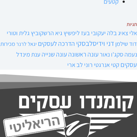
קטעים
תגיות
אלי צאיג
בלה יעקובי
בעז ליפשיץ
גיא הרשקוביץ
גלית וטורי
דני וידיסלבסקי
הדרכה לעסקים
דוד שילמן
מכירות
יגאל לרנר
עונה ראשונה
עונה שנייה
נעמה סקג'ו נאור
ענת מינדל
עסקים
קטי אנרגטי
רוני לב ארי