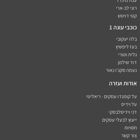
ענת מינדל
רוני לב-ארי
קטי דויטש
כוכבי עונה 1
בלה יעקובי
בעז ליפשיץ
גלית וטורי
דוד שילמן
נעמה סקג'ו נאור
אודות ועזרה
על קומנדו עסקים - ריאליטי
על וידיס
דני וידיסלבסקי
ייעוץ לבעלי עסקים
חסויות
צור קשר