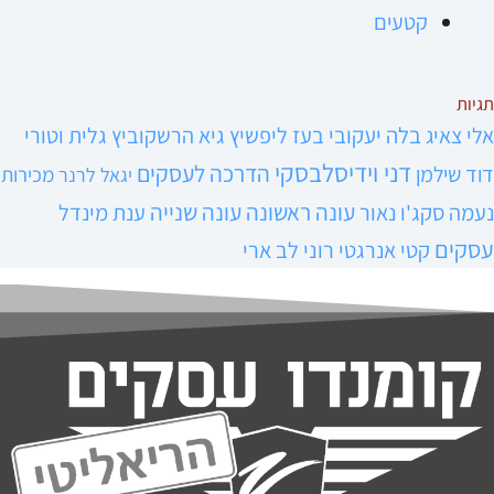
קטעים
תגיות
אלי צאיג
בלה יעקובי
בעז ליפשיץ
גיא הרשקוביץ
גלית וטורי
דני וידיסלבסקי
הדרכה לעסקים
דוד שילמן
מכירות
יגאל לרנר
עונה ראשונה
עונה שנייה
נעמה סקג'ו נאור
ענת מינדל
עסקים
קטי אנרגטי
רוני לב ארי