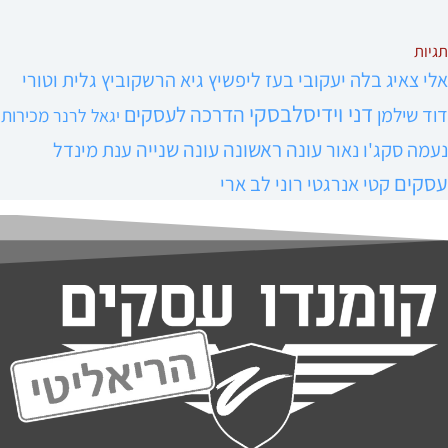
תגיות
אלי צאיג
בלה יעקובי
בעז ליפשיץ
גיא הרשקוביץ
גלית וטורי
דני וידיסלבסקי
הדרכה לעסקים
דוד שילמן
מכירות
יגאל לרנר
עונה ראשונה
עונה שנייה
נעמה סקג'ו נאור
ענת מינדל
עסקים
קטי אנרגטי
רוני לב ארי