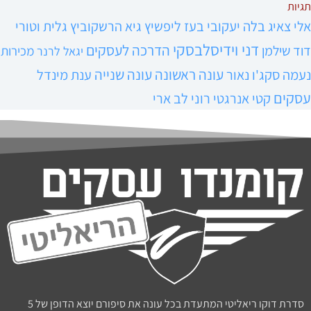
תגיות
אלי צאיג
בלה יעקובי
בעז ליפשיץ
גיא הרשקוביץ
גלית וטורי
דני וידיסלבסקי
הדרכה לעסקים
דוד שילמן
מכירות
יגאל לרנר
עונה ראשונה
עונה שנייה
נעמה סקג'ו נאור
ענת מינדל
עסקים
קטי אנרגטי
רוני לב ארי
סדרת דוקו ריאליטי המתעדת בכל עונה את סיפורם יוצא הדופן של 5