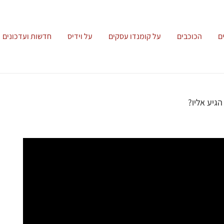
ם
הכוכבים
על קומנדו עסקים
על וידיס
חדשות ועדכונים
גיע אליו?