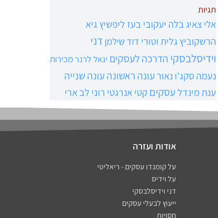
תגיות
אלי צאיג
בלה יעקובי
בעז ליפשיץ
גיא
דני
הרשקוביץ
גלית וטורי
דוד שילמן
וידיסלבסקי
הדרכה לעסקים
מכירות
יגאל לרנר
עונה ראשונה
עונה שנייה
נעמה סקג'ו נאור
עסקים
ענת מינדל
קטי אנרגטי
רוני לב ארי
אודות ועזרה
על קומנדו עסקים - ריאליטי
על וידיס
דני וידיסלבסקי
ייעוץ לבעלי עסקים
חסויות