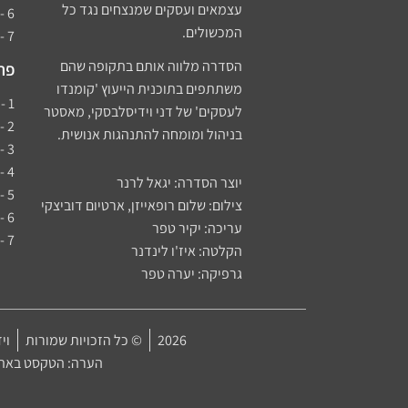
עצמאים ועסקים שמנצחים נגד כל
6 - התמדה לנצחון - סיפורו של גיא הרשקוביץ
המכשולים.
7 - מפגשים מהסוג העסקי
הסדרה מלווה אותם בתקופה שהם
פרק
משתתפים בתוכנית הייעוץ 'קומנדו
1 - יוזמה מנצחת - דני וידיסלבסקי
לעסקים' של דני וידיסלבסקי, מאסטר
2 - נדנדת העושר - סיפורו של דוד שילמן​
בניהול ומומחה להתנהגות אנושית.
3 - החיים זה משחק - סיפורה של בלה יעקובי
4 - סיפור הכסף - בעז ליפשיץ
יוצר הסדרה: יגאל לרנר
5 - להמציא את עצמך מחדש - נעמה סקג'ו נאור
צילום: שלום רופאייזן, ארטיום דוביצקי
6 - נקודת כאב - סיפורה של גלית וטורי
עריכה: יקיר טפר
7 - דני עד העסק
הקלטה: איז'ו לינדנר
גרפיקה: יערה טפר
2026
© כל הזכויות שמורות
ויד
הערה: הטקסט באתר 