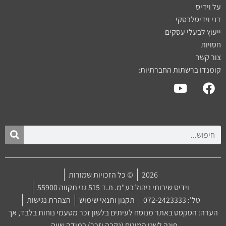
על וידיס
דני וידיסלבסקי
ייעוץ לבעלי עסקים
חסויות
צור קשר
קומנדו ברשתות החברתיות:
2026
© כל הזכויות שמורות
וידיס שירותי ניהול בע"מ. ת.ד 515 גני תקווה 55900
טל': 072-2423333
תקנון ותנאי שימוש
הצהרת נגישות
הערה: הטקסט באתר מנוסח לעיתים בלשון זכר מטעמי נוחות בלבד, אך
פונה לשני המינים (נקבה וזכר) במידה שווה.