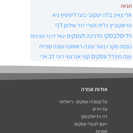
תגיות
אלי צאיג
בלה יעקובי
בעז ליפשיץ
גיא
דני
הרשקוביץ
גלית וטורי
דוד שילמן
וידיסלבסקי
הדרכה לעסקים
מכירות
יגאל לרנר
עונה ראשונה
עונה שנייה
נעמה סקג'ו נאור
עסקים
ענת מינדל
קטי אנרגטי
רוני לב ארי
אודות ועזרה
על קומנדו עסקים - ריאליטי
על וידיס
דני וידיסלבסקי
ייעוץ לבעלי עסקים
חסויות