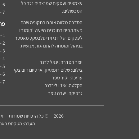
עצמאים ועסקים שמנצחים נגד כל
6 - התמדה לנצחון - סיפורו של גיא הרשקוביץ
המכשולים.
7 - מפגשים מהסוג העסקי
הסדרה מלווה אותם בתקופה שהם
פרק
משתתפים בתוכנית הייעוץ 'קומנדו
1 - יוזמה מנצחת - דני וידיסלבסקי
לעסקים' של דני וידיסלבסקי, מאסטר
2 - נדנדת העושר - סיפורו של דוד שילמן​
בניהול ומומחה להתנהגות אנושית.
3 - החיים זה משחק - סיפורה של בלה יעקובי
4 - סיפור הכסף - בעז ליפשיץ
יוצר הסדרה: יגאל לרנר
5 - להמציא את עצמך מחדש - נעמה סקג'ו נאור
צילום: שלום רופאייזן, ארטיום דוביצקי
6 - נקודת כאב - סיפורה של גלית וטורי
עריכה: יקיר טפר
7 - דני עד העסק
הקלטה: איז'ו לינדנר
גרפיקה: יערה טפר
2026
© כל הזכויות שמורות
ויד
הערה: הטקסט באתר 