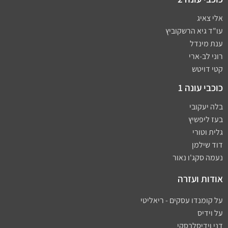
אלי צאיג
עו"ד גיא הרשקוביץ
ענת מינדל
רוני לב-ארי
קטי דויטש
כוכבי עונה 1
בלה יעקובי
בעז ליפשיץ
גלית וטורי
דוד שילמן
נעמה סקג'ו נאור
אודות ועזרה
על קומנדו עסקים - ריאליטי
על וידיס
דני וידיסלבסקי