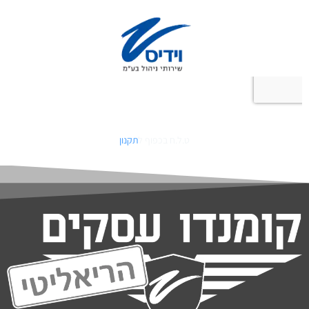
ט.ל.ח בכפוף ל
תקנון