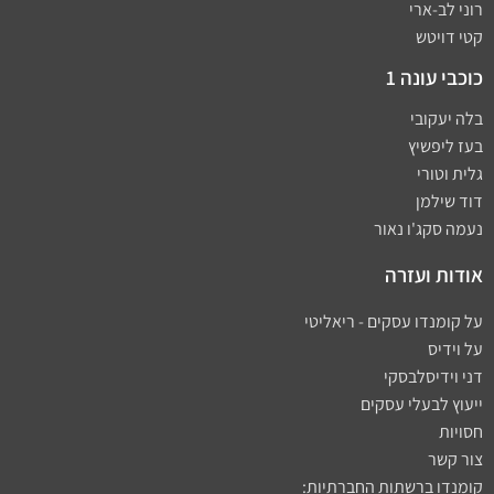
רוני לב-ארי
קטי דויטש
כוכבי עונה 1
בלה יעקובי
בעז ליפשיץ
גלית וטורי
דוד שילמן
נעמה סקג'ו נאור
אודות ועזרה
על קומנדו עסקים - ריאליטי
על וידיס
דני וידיסלבסקי
ייעוץ לבעלי עסקים
חסויות
צור קשר
קומנדו ברשתות החברתיות: